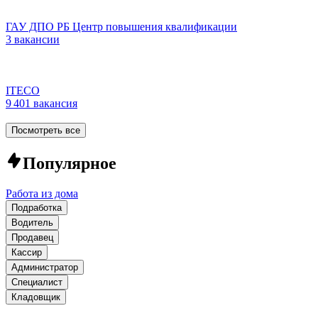
ГАУ ДПО РБ Центр повышения квалификации
3 вакансии
ITECO
9 401 вакансия
Посмотреть все
Популярное
Работа из дома
Подработка
Водитель
Продавец
Кассир
Администратор
Специалист
Кладовщик